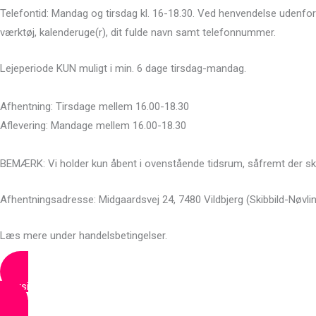
Telefontid: Mandag og tirsdag kl. 16-18.30. Ved henvendelse udenfor d
værktøj, kalenderuge(r), dit fulde navn samt telefonnummer.
Lejeperiode KUN muligt i min. 6 dage tirsdag-mandag.
Afhentning: Tirsdage mellem 16.00-18.30
Aflevering: Mandage mellem 16.00-18.30
BEMÆRK: Vi holder kun åbent i ovenstående tidsrum, såfremt der skal
Afhentningsadresse: Midgaardsvej 24, 7480 Vildbjerg (Skibbild-Nøvli
Læs mere under handelsbetingelser.
Oversigt – All Prostitools