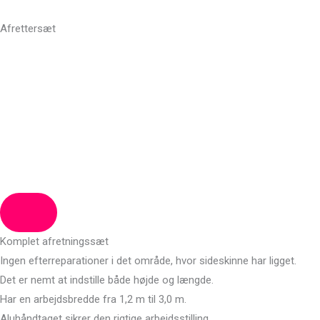
Gå
til
Afrettersæt
indholdet
Komplet afretningssæt
Ingen efterreparationer i det område, hvor sideskinne har ligget.
Det er nemt at indstille både højde og længde.
Har en arbejdsbredde fra 1,2 m til 3,0 m.
Aluhåndtaget sikrer den rigtige arbejdsstilling.